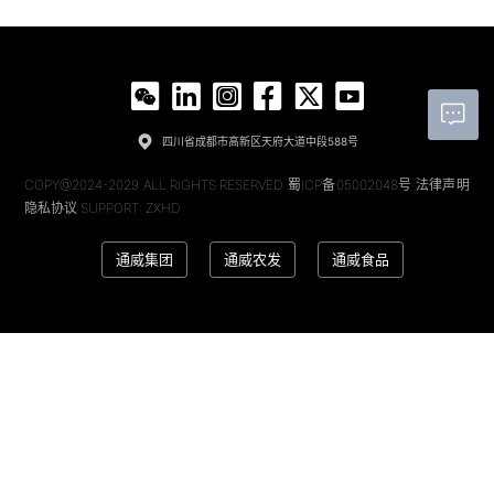
四川省成都市高新区天府大道中段588号
通威股份公众号
COPY@2024-2029 ALL RIGHTS RESERVED
蜀ICP备05002048号
法律声明
隐私协议
SUPPORT: ZXHD
通威集团
通威农发
通威食品